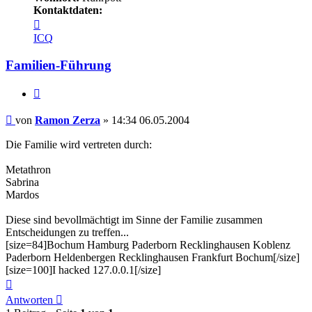
Kontaktdaten:
Kontaktdaten
von
ICQ
Ramon
Zerza
Familien-Führung
Zitieren
Beitrag
von
Ramon Zerza
»
14:34 06.05.2004
Die Familie wird vertreten durch:
Metathron
Sabrina
Mardos
Diese sind bevollmächtigt im Sinne der Familie zusammen
Entscheidungen zu treffen...
[size=84]Bochum Hamburg Paderborn Recklinghausen Koblenz
Paderborn Heldenbergen Recklinghausen Frankfurt Bochum[/size]
[size=100]I hacked 127.0.0.1[/size]
Nach
oben
Antworten