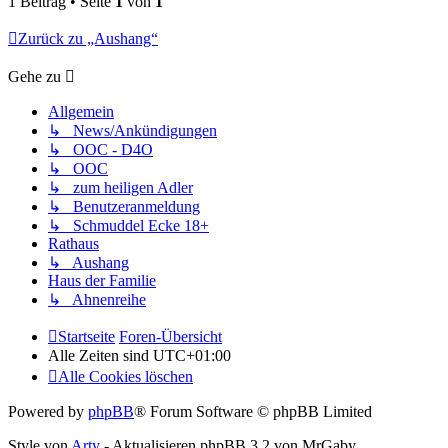
1 Beitrag • Seite
1
von
1
Zurück zu „Aushang“
Gehe zu
Allgemein
↳ News/Ankündigungen
↳ OOC - D4O
↳ OOC
↳ zum heiligen Adler
↳ Benutzeranmeldung
↳ Schmuddel Ecke 18+
Rathaus
↳ Aushang
Haus der Familie
↳ Ahnenreihe
Startseite
Foren-Übersicht
Alle Zeiten sind
UTC+01:00
Alle Cookies löschen
Powered by
phpBB
® Forum Software © phpBB Limited
Style von
Arty
- Aktualisieren phpBB 3.2 von MrGaby