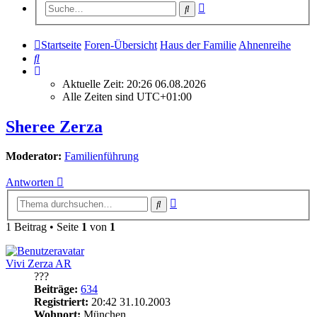
Erweiterte
Suche
Suche
Startseite
Foren-Übersicht
Haus der Familie
Ahnenreihe
Suche
Aktuelle Zeit: 20:26 06.08.2026
Alle Zeiten sind
UTC+01:00
Sheree Zerza
Moderator:
Familienführung
Antworten
Erweiterte
Suche
Suche
1 Beitrag • Seite
1
von
1
Vivi Zerza AR
???
Beiträge:
634
Registriert:
20:42 31.10.2003
Wohnort:
München