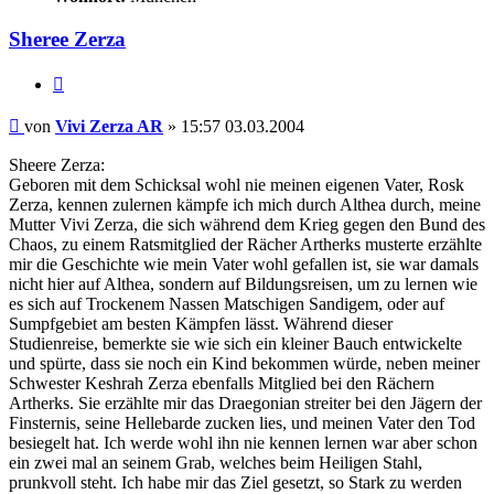
Sheree Zerza
Zitieren
Beitrag
von
Vivi Zerza AR
»
15:57 03.03.2004
Sheere Zerza:
Geboren mit dem Schicksal wohl nie meinen eigenen Vater, Rosk
Zerza, kennen zulernen kämpfe ich mich durch Althea durch, meine
Mutter Vivi Zerza, die sich während dem Krieg gegen den Bund des
Chaos, zu einem Ratsmitglied der Rächer Artherks musterte erzählte
mir die Geschichte wie mein Vater wohl gefallen ist, sie war damals
nicht hier auf Althea, sondern auf Bildungsreisen, um zu lernen wie
es sich auf Trockenem Nassen Matschigen Sandigem, oder auf
Sumpfgebiet am besten Kämpfen lässt. Während dieser
Studienreise, bemerkte sie wie sich ein kleiner Bauch entwickelte
und spürte, dass sie noch ein Kind bekommen würde, neben meiner
Schwester Keshrah Zerza ebenfalls Mitglied bei den Rächern
Artherks. Sie erzählte mir das Draegonian streiter bei den Jägern der
Finsternis, seine Hellebarde zucken lies, und meinen Vater den Tod
besiegelt hat. Ich werde wohl ihn nie kennen lernen war aber schon
ein zwei mal an seinem Grab, welches beim Heiligen Stahl,
prunkvoll steht. Ich habe mir das Ziel gesetzt, so Stark zu werden