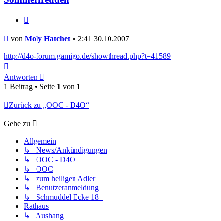
Zitieren
Beitrag
von
Moly Hatchet
»
2:41 30.10.2007
http://d4o-forum.gamigo.de/showthread.php?t=41589
Nach
oben
Antworten
1 Beitrag • Seite
1
von
1
Zurück zu „OOC - D4O“
Gehe zu
Allgemein
↳ News/Ankündigungen
↳ OOC - D4O
↳ OOC
↳ zum heiligen Adler
↳ Benutzeranmeldung
↳ Schmuddel Ecke 18+
Rathaus
↳ Aushang