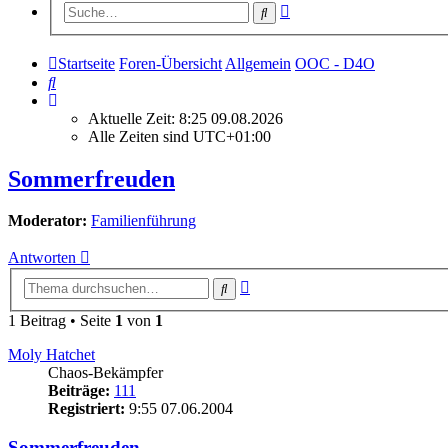
Erweiterte
Suche
Suche
Startseite
Foren-Übersicht
Allgemein
OOC - D4O
Suche
Aktuelle Zeit: 8:25 09.08.2026
Alle Zeiten sind
UTC+01:00
Sommerfreuden
Moderator:
Familienführung
Antworten
Erweiterte
Suche
Suche
1 Beitrag • Seite
1
von
1
Moly Hatchet
Chaos-Bekämpfer
Beiträge:
111
Registriert:
9:55 07.06.2004
Sommerfreuden