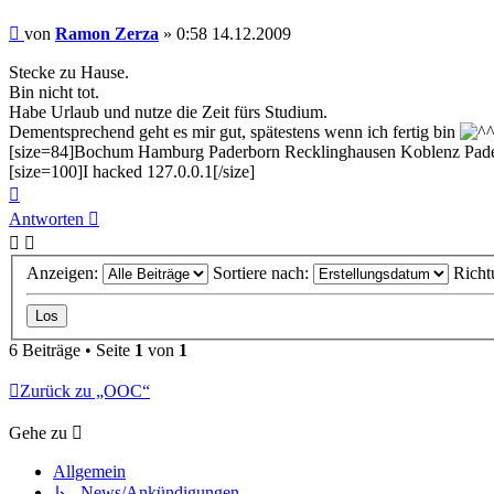
Beitrag
von
Ramon Zerza
»
0:58 14.12.2009
Stecke zu Hause.
Bin nicht tot.
Habe Urlaub und nutze die Zeit fürs Studium.
Dementsprechend geht es mir gut, spätestens wenn ich fertig bin
[size=84]Bochum Hamburg Paderborn Recklinghausen Koblenz Pader
[size=100]I hacked 127.0.0.1[/size]
Nach
oben
Antworten
Anzeigen:
Sortiere nach:
Richt
6 Beiträge • Seite
1
von
1
Zurück zu „OOC“
Gehe zu
Allgemein
↳ News/Ankündigungen