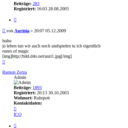
Beiträge:
283
Registriert:
16:03 28.08.2005
Zitieren
Beitrag
von
Aurinia
»
20:07 05.12.2009
huhu
jo leben tun wir auch noch undspielen tu ich eigentlich
runes of magic
[img]http://bild.d4o.net/auri1.jpg[/img]
Nach
oben
Ramon Zerza
Admin
Beiträge:
1893
Registriert:
20:13 30.10.2003
Wohnort:
Ruhrpott
Kontaktdaten:
Kontaktdaten
von
ICQ
Ramon
Zerza
Zitieren