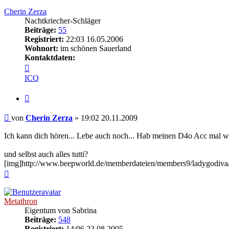
oben
Cherin Zerza
Nachtkriecher-Schläger
Beiträge:
55
Registriert:
22:03 16.05.2006
Wohnort:
im schönen Sauerland
Kontaktdaten:
Kontaktdaten
von
ICQ
Cherin
Zerza
Zitieren
Beitrag
von
Cherin Zerza
»
19:02 20.11.2009
Ich kann dich hören... Lebe auch noch... Hab meinen D4o Acc mal wi
und selbst auch alles tutti?
[img]http://www.beepworld.de/memberdateien/members9/ladygodiva/
Nach
oben
Metathron
Eigentum von Sabrina
Beiträge:
548
Registriert:
14:06 23.08.2005