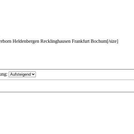
born Heldenbergen Recklinghausen Frankfurt Bochum[/size]
ung: