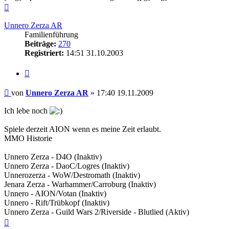
Nach
oben
Unnero Zerza AR
Familienführung
Beiträge:
270
Registriert:
14:51 31.10.2003
Zitieren
Beitrag
von
Unnero Zerza AR
»
17:40 19.11.2009
Ich lebe noch
Spiele derzeit AION wenn es meine Zeit erlaubt.
MMO Historie
Unnero Zerza - D4O (Inaktiv)
Unnero Zerza - DaoC/Logres (Inaktiv)
Unnerozerza - WoW/Destromath (Inaktiv)
Jenara Zerza - Warhammer/Carroburg (Inaktiv)
Unnero - AION/Votan (Inaktiv)
Unnero - Rift/Trübkopf (Inaktiv)
Unnero Zerza - Guild Wars 2/Riverside - Blutlied (Aktiv)
Nach