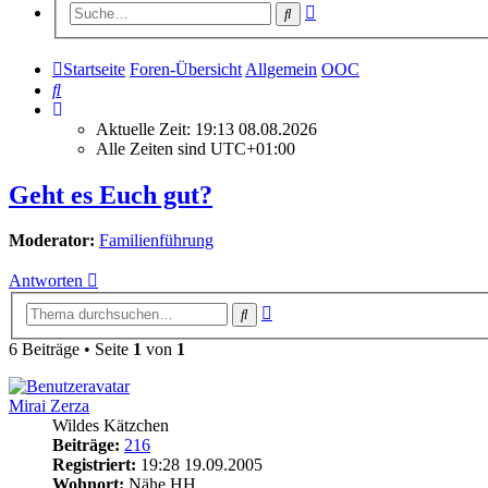
Erweiterte
Suche
Suche
Startseite
Foren-Übersicht
Allgemein
OOC
Suche
Aktuelle Zeit: 19:13 08.08.2026
Alle Zeiten sind
UTC+01:00
Geht es Euch gut?
Moderator:
Familienführung
Antworten
Erweiterte
Suche
Suche
6 Beiträge • Seite
1
von
1
Mirai Zerza
Wildes Kätzchen
Beiträge:
216
Registriert:
19:28 19.09.2005
Wohnort:
Nähe HH