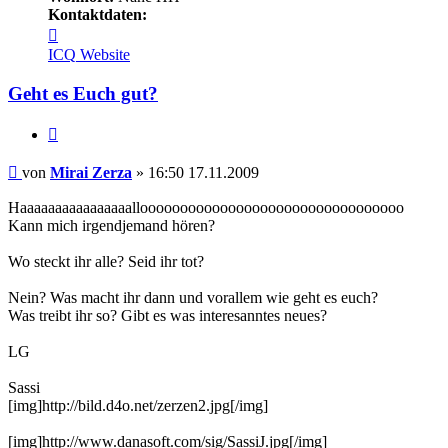
Kontaktdaten:
Kontaktdaten
von
ICQ
Website
Mirai
Zerza
Geht es Euch gut?
Zitieren
Beitrag
von
Mirai Zerza
»
16:50 17.11.2009
Haaaaaaaaaaaaaaaallooooooooooooooooooooooooooooooooo
Kann mich irgendjemand hören?
Wo steckt ihr alle? Seid ihr tot?
Nein? Was macht ihr dann und vorallem wie geht es euch?
Was treibt ihr so? Gibt es was interesanntes neues?
LG
Sassi
[img]http://bild.d4o.net/zerzen2.jpg[/img]
[img]http://www.danasoft.com/sig/SassiJ.jpg[/img]