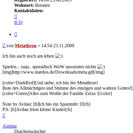
Wohnort:
Bremen
Kontaktdaten:
Kontaktdaten
von
ICQ
Metathron
Zitieren
Beitrag
von
Metathron
»
14:54 23.11.2009
Ich bin auch noch am leben
Spielen... naja.. sporadisch WoW ansonsten nichts
[img]http://www.mardos.de/Downloads/meta.gif[/img]
[color=DarkRed]Und siehe, ich bin der Metathron!
Bote des Allmächtigen und Stimme des einzigen und wahren Gottes![/
[color=Green]Alles zum Wohle der Familie Zerza ![/color]
Note by Avilan: [b]Ich bin ein Spamm0r :D[/b]
P.S. [b]Avilan frisst kleine Kinder[/b]
Nach
oben
Aurinia
Drachenwäscher