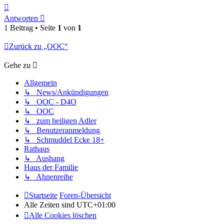
Nach
oben
Antworten
1 Beitrag • Seite
1
von
1
Zurück zu „OOC“
Gehe zu
Allgemein
↳ News/Ankündigungen
↳ OOC - D4O
↳ OOC
↳ zum heiligen Adler
↳ Benutzeranmeldung
↳ Schmuddel Ecke 18+
Rathaus
↳ Aushang
Haus der Familie
↳ Ahnenreihe
Startseite
Foren-Übersicht
Alle Zeiten sind
UTC+01:00
Alle Cookies löschen