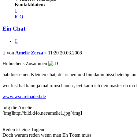
Kontaktdaten:
Kontaktdaten
von
ICQ
Amelie
Zerza
Ein Chat
Zitieren
Beitrag
von
Amelie Zerza
»
11:20 20.03.2008
Huhuchens Zusammen
hab hier einen Kleinen chat, der is neu und bin daran bissi beteiligt 
wer lust hat kann ja mal rumschauen , evt kann ich den master da m
www.wsc-reloaded.de
mfg die Amelie
[img]http://bild.d4o.net/amelie1.jpg[/img]
Reden ist eine Tugend
Doch warum reden wenn man Eh Töten muss