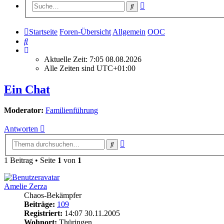
Erweiterte
Suche
Suche
Startseite
Foren-Übersicht
Allgemein
OOC
Suche
Aktuelle Zeit: 7:05 08.08.2026
Alle Zeiten sind
UTC+01:00
Ein Chat
Moderator:
Familienführung
Antworten
Erweiterte
Suche
Suche
1 Beitrag • Seite
1
von
1
Amelie Zerza
Chaos-Bekämpfer
Beiträge:
109
Registriert:
14:07 30.11.2005
Wohnort:
Thüringen