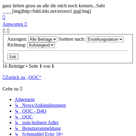
ganz lieben gruss an alle die mich noch kennen...Sabi
____[img]http://bild.d4o.net/zerzen1.jpg[/img]
Nach
oben
Antworten
Anzeigen:
Sortiere nach:
Richtung:
16 Beiträge • Seite
1
von
1
Zurück zu „OOC“
Gehe zu
Allgemein
↳ News/Ankündigungen
↳ OOC - D4O
↳ OOC
↳ zum heiligen Adler
↳ Benutzeranmeldung
↳ Schmuddel Ecke 18+