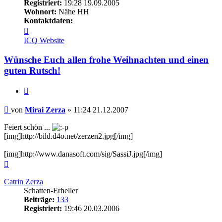
Registriert:
19:28 19.09.2005
Wohnort:
Nähe HH
Kontaktdaten:
Kontaktdaten
von
ICQ
Website
Mirai
Zerza
Wünsche Euch allen frohe Weihnachten und einen
guten Rutsch!
Zitieren
Beitrag
von
Mirai Zerza
»
11:24 21.12.2007
Feiert schön ...
[img]http://bild.d4o.net/zerzen2.jpg[/img]
[img]http://www.danasoft.com/sig/SassiJ.jpg[/img]
Nach
oben
Catrin Zerza
Schatten-Erheller
Beiträge:
133
Registriert:
19:46 20.03.2006