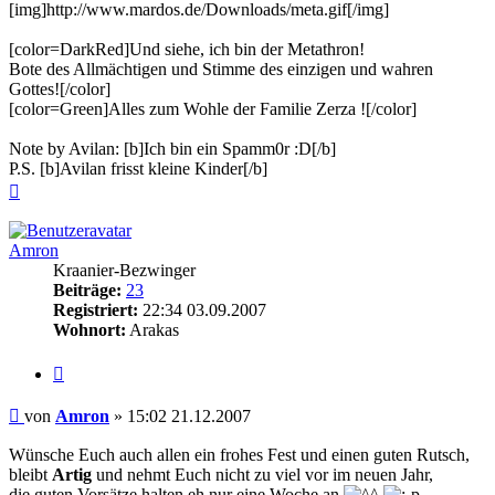
[img]http://www.mardos.de/Downloads/meta.gif[/img]
[color=DarkRed]Und siehe, ich bin der Metathron!
Bote des Allmächtigen und Stimme des einzigen und wahren
Gottes![/color]
[color=Green]Alles zum Wohle der Familie Zerza ![/color]
Note by Avilan: [b]Ich bin ein Spamm0r :D[/b]
P.S. [b]Avilan frisst kleine Kinder[/b]
Nach
oben
Amron
Kraanier-Bezwinger
Beiträge:
23
Registriert:
22:34 03.09.2007
Wohnort:
Arakas
Zitieren
Beitrag
von
Amron
»
15:02 21.12.2007
Wünsche Euch auch allen ein frohes Fest und einen guten Rutsch,
bleibt
Artig
und nehmt Euch nicht zu viel vor im neuen Jahr,
die guten Vorsätze halten eh nur eine Woche an