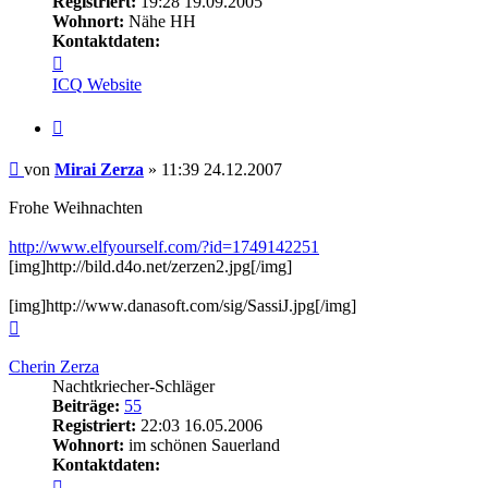
Registriert:
19:28 19.09.2005
Wohnort:
Nähe HH
Kontaktdaten:
Kontaktdaten
von
ICQ
Website
Mirai
Zerza
Zitieren
Beitrag
von
Mirai Zerza
»
11:39 24.12.2007
Frohe Weihnachten
http://www.elfyourself.com/?id=1749142251
[img]http://bild.d4o.net/zerzen2.jpg[/img]
[img]http://www.danasoft.com/sig/SassiJ.jpg[/img]
Nach
oben
Cherin Zerza
Nachtkriecher-Schläger
Beiträge:
55
Registriert:
22:03 16.05.2006
Wohnort:
im schönen Sauerland
Kontaktdaten:
Kontaktdaten