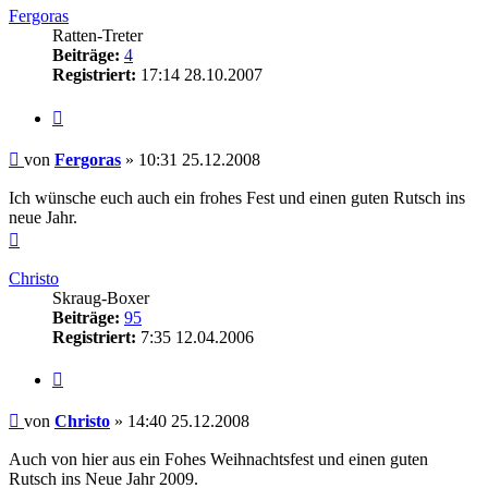
Fergoras
Ratten-Treter
Beiträge:
4
Registriert:
17:14 28.10.2007
Zitieren
Beitrag
von
Fergoras
»
10:31 25.12.2008
Ich wünsche euch auch ein frohes Fest und einen guten Rutsch ins
neue Jahr.
Nach
oben
Christo
Skraug-Boxer
Beiträge:
95
Registriert:
7:35 12.04.2006
Zitieren
Beitrag
von
Christo
»
14:40 25.12.2008
Auch von hier aus ein Fohes Weihnachtsfest und einen guten
Rutsch ins Neue Jahr 2009.