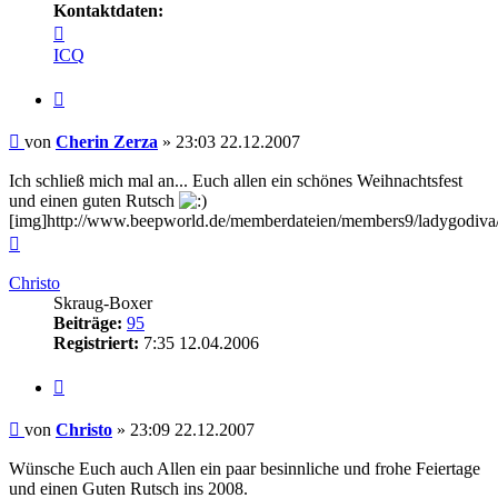
Kontaktdaten:
Kontaktdaten
von
ICQ
Cherin
Zerza
Zitieren
Beitrag
von
Cherin Zerza
»
23:03 22.12.2007
Ich schließ mich mal an... Euch allen ein schönes Weihnachtsfest
und einen guten Rutsch
[img]http://www.beepworld.de/memberdateien/members9/ladygodiva/
Nach
oben
Christo
Skraug-Boxer
Beiträge:
95
Registriert:
7:35 12.04.2006
Zitieren
Beitrag
von
Christo
»
23:09 22.12.2007
Wünsche Euch auch Allen ein paar besinnliche und frohe Feiertage
und einen Guten Rutsch ins 2008.