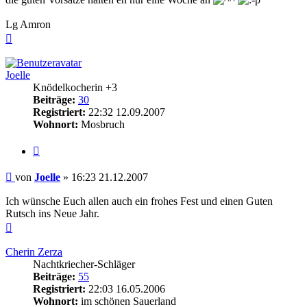
Lg Amron
Nach
oben
Joelle
Knödelkocherin +3
Beiträge:
30
Registriert:
22:32 12.09.2007
Wohnort:
Mosbruch
Zitieren
Beitrag
von
Joelle
»
16:23 21.12.2007
Ich wünsche Euch allen auch ein frohes Fest und einen Guten
Rutsch ins Neue Jahr.
Nach
oben
Cherin Zerza
Nachtkriecher-Schläger
Beiträge:
55
Registriert:
22:03 16.05.2006
Wohnort:
im schönen Sauerland