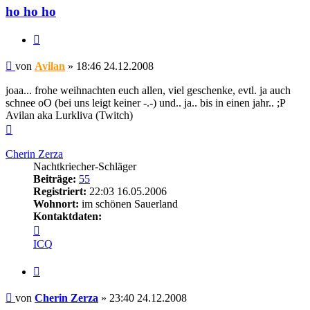
ho ho ho
Zitieren
Beitrag
von
Avilan
»
18:46 24.12.2008
joaa... frohe weihnachten euch allen, viel geschenke, evtl. ja auch
schnee oO (bei uns leigt keiner -.-) und.. ja.. bis in einen jahr.. ;P
Avilan aka Lurkliva (Twitch)
Nach
oben
Cherin Zerza
Nachtkriecher-Schläger
Beiträge:
55
Registriert:
22:03 16.05.2006
Wohnort:
im schönen Sauerland
Kontaktdaten:
Kontaktdaten
von
ICQ
Cherin
Zerza
Zitieren
Beitrag
von
Cherin Zerza
»
23:40 24.12.2008