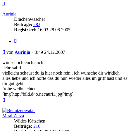
Nach
oben
Aurinia
Drachenwäscher
Beiträge:
283
Registriert:
16:03 28.08.2005
Zitieren
Beitrag
von
Aurinia
»
3:49 24.12.2007
wünsch ich euch auch
liebe sabri
vielleicht schaust du ja hier noch rein . ich wünsche dir wirklich
alles liebe und ich hoffe das du nun wieder alles im griff hast und es
dir gut geht
frohe weihnachten
[img]http://bild.d4o.net/auri1.jpg[/img]
Nach
oben
Mirai Zerza
Wildes Kätzchen
Beiträge:
216