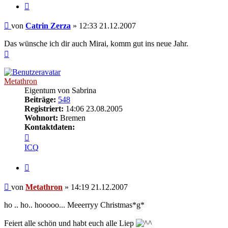
Zitieren
Beitrag
von
Catrin Zerza
»
12:33 21.12.2007
Das wünsche ich dir auch Mirai, komm gut ins neue Jahr.
Nach
oben
Metathron
Eigentum von Sabrina
Beiträge:
548
Registriert:
14:06 23.08.2005
Wohnort:
Bremen
Kontaktdaten:
Kontaktdaten
von
ICQ
Metathron
Zitieren
Beitrag
von
Metathron
»
14:19 21.12.2007
ho .. ho.. hooooo... Meeerryy Christmas*g*
Feiert alle schön und habt euch alle Liep