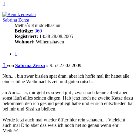
Nach
oben
Sabrina Zerza
Metha`s Knuddelhasüüü
Beiträge:
360
Registriert:
13:38 28.08.2005
Wohnort:
Wilhemshaven
Zitieren
Beitrag
von
Sabrina Zerza
»
9:57 27.02.2009
Nun.... bin zwar bisslen spät dran, aber ich hoffe mal ihr hattet alle
eine schöne Weihnnachts zeit und guten rutsch.
an Auri.... Ja, mir geht es soweit gut , zwar noch keine arbeit aber
sonst läuft allles seinen dingen. Hab jetzt noch ne zweite Katze dazu
bekommen den ich gesund gepflegt habe und er sich entschieden hat
bei mir und Sissi zu bleiben.
Werde jetzt auch mal wieder öffter hier rein schauen.... Vieleicht
auch mal D4o aber das weis ich noch net so genau wenn ehr
Metin^^.