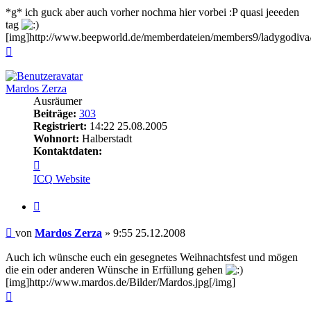
*g* ich guck aber auch vorher nochma hier vorbei :P quasi jeeeden
tag
[img]http://www.beepworld.de/memberdateien/members9/ladygodiva/
Nach
oben
Mardos Zerza
Ausräumer
Beiträge:
303
Registriert:
14:22 25.08.2005
Wohnort:
Halberstadt
Kontaktdaten:
Kontaktdaten
von
ICQ
Website
Mardos
Zerza
Zitieren
Beitrag
von
Mardos Zerza
»
9:55 25.12.2008
Auch ich wünsche euch ein gesegnetes Weihnachtsfest und mögen
die ein oder anderen Wünsche in Erfüllung gehen
[img]http://www.mardos.de/Bilder/Mardos.jpg[/img]
Nach
oben