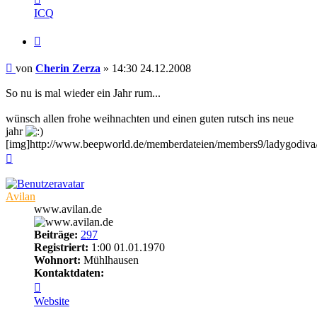
von
ICQ
Cherin
Zerza
Zitieren
Beitrag
von
Cherin Zerza
»
14:30 24.12.2008
So nu is mal wieder ein Jahr rum...
wünsch allen frohe weihnachten und einen guten rutsch ins neue
jahr
[img]http://www.beepworld.de/memberdateien/members9/ladygodiva/
Nach
oben
Avilan
www.avilan.de
Beiträge:
297
Registriert:
1:00 01.01.1970
Wohnort:
Mühlhausen
Kontaktdaten:
Kontaktdaten
von
Website
Avilan