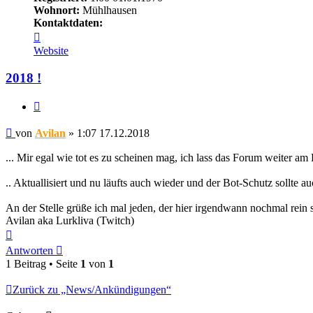
Wohnort:
Mühlhausen
Kontaktdaten:
Kontaktdaten
von
Website
Avilan
2018 !
Zitieren
Beitrag
von
Avilan
»
1:07 17.12.2018
... Mir egal wie tot es zu scheinen mag, ich lass das Forum weiter am
.. Aktuallisiert und nu läufts auch wieder und der Bot-Schutz sollte a
An der Stelle grüße ich mal jeden, der hier irgendwann nochmal rein
Avilan aka Lurkliva (Twitch)
Nach
oben
Antworten
1 Beitrag • Seite
1
von
1
Zurück zu „News/Ankündigungen“