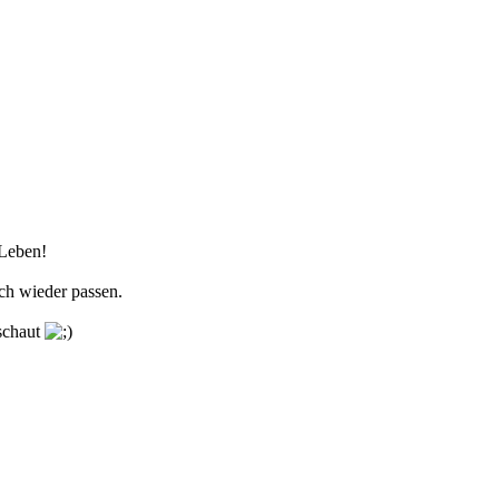
 Leben!
uch wieder passen.
 schaut