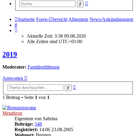
Erweiterte
Suche
Suche
Startseite
Foren-Übersicht
Allgemein
News/Ankündigungen
Suche
Aktuelle Zeit: 3:38 09.08.2026
Alle Zeiten sind
UTC+01:00
2019
Moderator:
Familienführung
Antworten
Erweiterte
Suche
Suche
1 Beitrag • Seite
1
von
1
Metathron
Eigentum von Sabrina
Beiträge:
548
Registriert:
14:06 23.08.2005
Wohnort:
Bremen