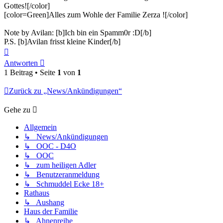
Gottes![/color]
[color=Green]Alles zum Wohle der Familie Zerza ![/color]
Note by Avilan: [b]Ich bin ein Spamm0r :D[/b]
P.S. [b]Avilan frisst kleine Kinder[/b]
Nach
oben
Antworten
1 Beitrag • Seite
1
von
1
Zurück zu „News/Ankündigungen“
Gehe zu
Allgemein
↳ News/Ankündigungen
↳ OOC - D4O
↳ OOC
↳ zum heiligen Adler
↳ Benutzeranmeldung
↳ Schmuddel Ecke 18+
Rathaus
↳ Aushang
Haus der Familie
↳ Ahnenreihe