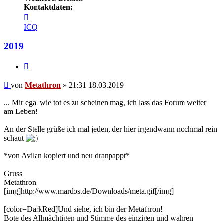
Kontaktdaten:
Kontaktdaten
von
ICQ
Metathron
2019
Zitieren
Beitrag
von
Metathron
»
21:31 18.03.2019
... Mir egal wie tot es zu scheinen mag, ich lass das Forum weiter
am Leben!
An der Stelle grüße ich mal jeden, der hier irgendwann nochmal rein
schaut
*von Avilan kopiert und neu dranpappt*
Gruss
Metathron
[img]http://www.mardos.de/Downloads/meta.gif[/img]
[color=DarkRed]Und siehe, ich bin der Metathron!
Bote des Allmächtigen und Stimme des einzigen und wahren