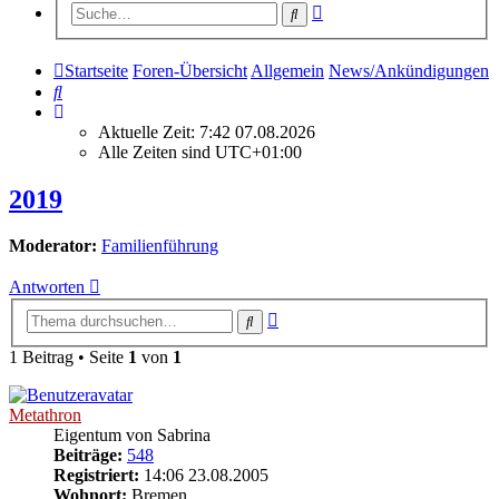
Erweiterte
Suche
Suche
Startseite
Foren-Übersicht
Allgemein
News/Ankündigungen
Suche
Aktuelle Zeit: 7:42 07.08.2026
Alle Zeiten sind
UTC+01:00
2019
Moderator:
Familienführung
Antworten
Erweiterte
Suche
Suche
1 Beitrag • Seite
1
von
1
Metathron
Eigentum von Sabrina
Beiträge:
548
Registriert:
14:06 23.08.2005
Wohnort:
Bremen