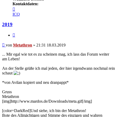
Kontaktdaten:
Kontaktdaten
von
ICQ
Metathron
2019
Zitieren
Beitrag
von
Metathron
»
21:31 18.03.2019
... Mir egal wie tot es zu scheinen mag, ich lass das Forum weiter
am Leben!
An der Stelle grüße ich mal jeden, der hier irgendwann nochmal rein
schaut
*von Avilan kopiert und neu dranpappt*
Gruss
Metathron
[img]http://www.mardos.de/Downloads/meta.gif[/img]
[color=DarkRed]Und siehe, ich bin der Metathron!
Bote des Allmächtigen und Stimme des einzigen und wahren