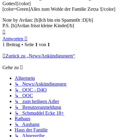
Gottes![/color]
[color=Green]Alles zum Wohle der Familie Zerza ![/color]
Note by Avilan: [b]Ich bin ein Spamm0r :D[/b]
P.S. [b]Avilan frisst kleine Kinder[/b]
Nach
oben
Antworten
1 Beitrag • Seite
1
von
1
Zurück zu „News/Ankündigungen“
Gehe zu
Allgemein
↳ News/Ankündigungen
↳ OOC - D4O
↳ OOC
↳ zum heiligen Adler
↳ Benutzeranmeldung
↳ Schmuddel Ecke 18+
Rathaus
↳ Aushang
Haus der Familie
↳ Ahnenreihe