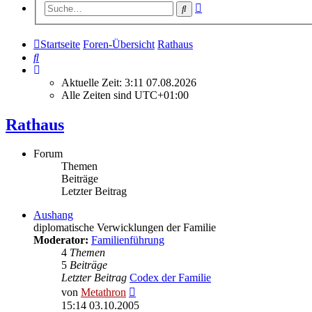
Erweiterte
Suche
Suche
Startseite
Foren-Übersicht
Rathaus
Suche
Aktuelle Zeit: 3:11 07.08.2026
Alle Zeiten sind
UTC+01:00
Rathaus
Forum
Themen
Beiträge
Letzter Beitrag
Aushang
diplomatische Verwicklungen der Familie
Moderator:
Familienführung
4
Themen
5
Beiträge
Letzter Beitrag
Codex der Familie
Neuester
von
Metathron
Beitrag
15:14 03.10.2005