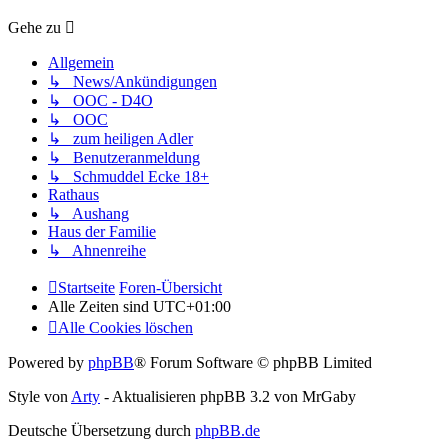
Gehe zu
Allgemein
↳ News/Ankündigungen
↳ OOC - D4O
↳ OOC
↳ zum heiligen Adler
↳ Benutzeranmeldung
↳ Schmuddel Ecke 18+
Rathaus
↳ Aushang
Haus der Familie
↳ Ahnenreihe
Startseite
Foren-Übersicht
Alle Zeiten sind
UTC+01:00
Alle Cookies löschen
Powered by
phpBB
® Forum Software © phpBB Limited
Style von
Arty
- Aktualisieren phpBB 3.2 von MrGaby
Deutsche Übersetzung durch
phpBB.de