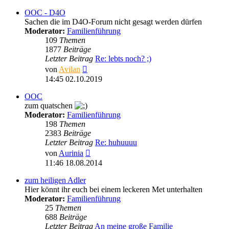
OOC - D4O
Sachen die im D4O-Forum nicht gesagt werden dürfen
Moderator:
Familienführung
109
Themen
1877
Beiträge
Letzter Beitrag
Re: lebts noch? ;)
Neuester
von
Avilan
Beitrag
14:45 02.10.2019
OOC
zum quatschen
Moderator:
Familienführung
198
Themen
2383
Beiträge
Letzter Beitrag
Re: huhuuuu
Neuester
von
Aurinia
Beitrag
11:46 18.08.2014
zum heiligen Adler
Hier könnt ihr euch bei einem leckeren Met unterhalten
Moderator:
Familienführung
25
Themen
688
Beiträge
Letzter Beitrag
An meine große Familie