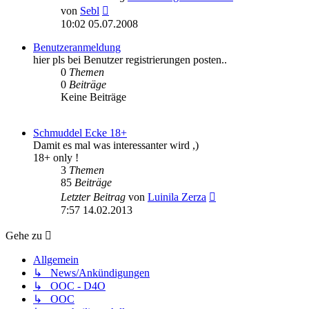
Neuester
von
Sebl
Beitrag
10:02 05.07.2008
Benutzeranmeldung
hier pls bei Benutzer registrierungen posten..
0
Themen
0
Beiträge
Keine Beiträge
Schmuddel Ecke 18+
Damit es mal was interessanter wird ,)
18+ only !
3
Themen
85
Beiträge
Neuester
Letzter Beitrag
von
Luinila Zerza
Beitrag
7:57 14.02.2013
Gehe zu
Allgemein
↳ News/Ankündigungen
↳ OOC - D4O
↳ OOC