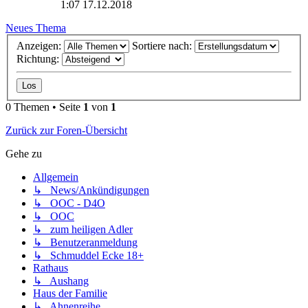
1:07 17.12.2018
Neues Thema
Anzeigen:
Sortiere nach:
Richtung:
0 Themen • Seite
1
von
1
Zurück zur Foren-Übersicht
Gehe zu
Allgemein
↳ News/Ankündigungen
↳ OOC - D4O
↳ OOC
↳ zum heiligen Adler
↳ Benutzeranmeldung
↳ Schmuddel Ecke 18+
Rathaus
↳ Aushang
Haus der Familie
↳ Ahnenreihe