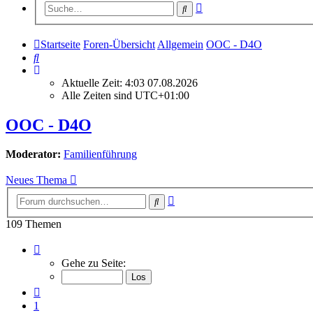
Erweiterte
Suche
Suche
Startseite
Foren-Übersicht
Allgemein
OOC - D4O
Suche
Aktuelle Zeit: 4:03 07.08.2026
Alle Zeiten sind
UTC+01:00
OOC - D4O
Moderator:
Familienführung
Neues Thema
Erweiterte
Suche
Suche
109 Themen
Seite
6
Gehe zu Seite:
von
8
Vorherige
1