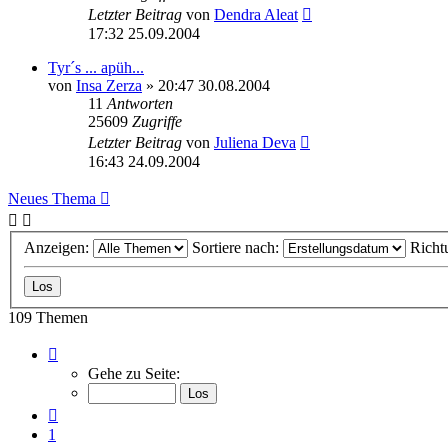
Letzter Beitrag
von
Dendra Aleat
17:32 25.09.2004
Tyr´s ... apüh...
von
Insa Zerza
» 20:47 30.08.2004
11
Antworten
25609
Zugriffe
Letzter Beitrag
von
Juliena Deva
16:43 24.09.2004
Neues Thema
Anzeigen:
Sortiere nach:
Richt
109 Themen
Seite
6
Gehe zu Seite:
von
8
Vorherige
1