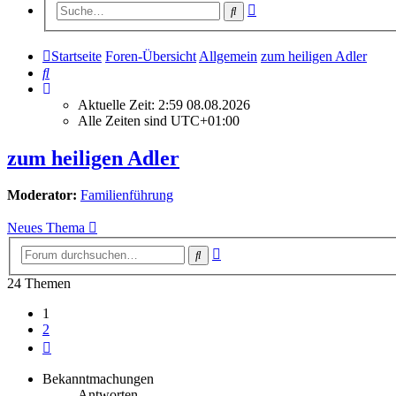
Erweiterte
Suche
Suche
Startseite
Foren-Übersicht
Allgemein
zum heiligen Adler
Suche
Aktuelle Zeit: 2:59 08.08.2026
Alle Zeiten sind
UTC+01:00
zum heiligen Adler
Moderator:
Familienführung
Neues Thema
Erweiterte
Suche
Suche
24 Themen
1
2
Nächste
Bekanntmachungen
Antworten