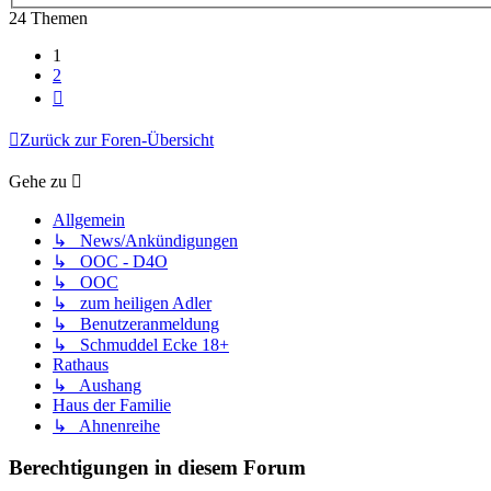
24 Themen
1
2
Nächste
Zurück zur Foren-Übersicht
Gehe zu
Allgemein
↳ News/Ankündigungen
↳ OOC - D4O
↳ OOC
↳ zum heiligen Adler
↳ Benutzeranmeldung
↳ Schmuddel Ecke 18+
Rathaus
↳ Aushang
Haus der Familie
↳ Ahnenreihe
Berechtigungen in diesem Forum