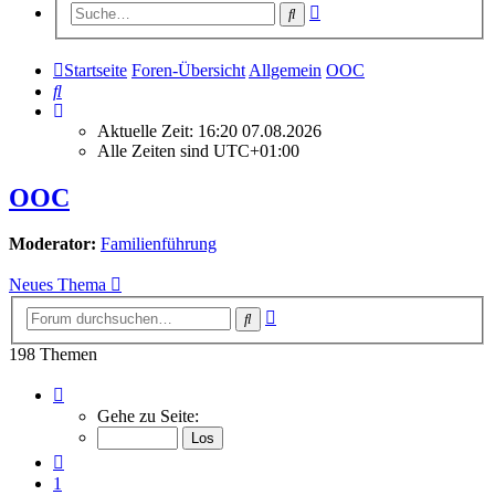
Erweiterte
Suche
Suche
Startseite
Foren-Übersicht
Allgemein
OOC
Suche
Aktuelle Zeit: 16:20 07.08.2026
Alle Zeiten sind
UTC+01:00
OOC
Moderator:
Familienführung
Neues Thema
Erweiterte
Suche
Suche
198 Themen
Seite
5
Gehe zu Seite:
von
14
Vorherige
1