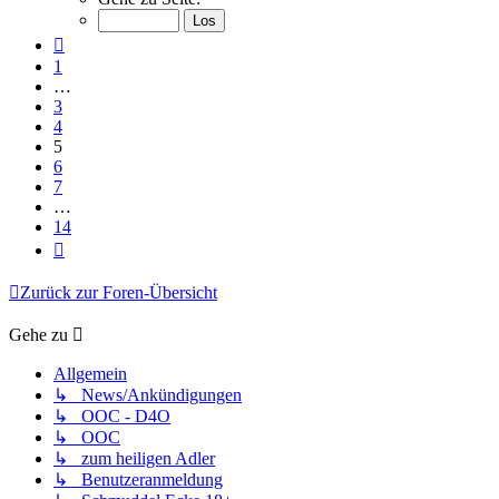
von
14
Vorherige
1
…
3
4
5
6
7
…
14
Nächste
Zurück zur Foren-Übersicht
Gehe zu
Allgemein
↳ News/Ankündigungen
↳ OOC - D4O
↳ OOC
↳ zum heiligen Adler
↳ Benutzeranmeldung