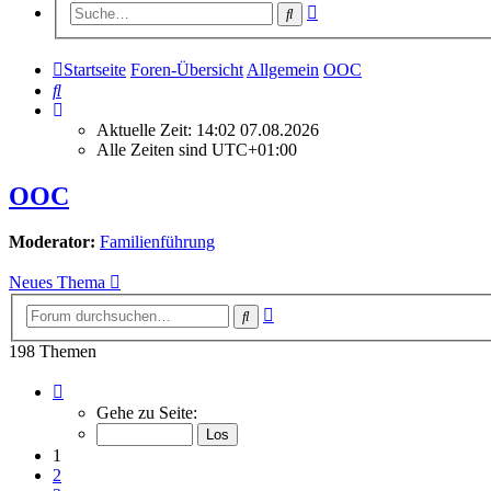
Erweiterte
Suche
Suche
Startseite
Foren-Übersicht
Allgemein
OOC
Suche
Aktuelle Zeit: 14:02 07.08.2026
Alle Zeiten sind
UTC+01:00
OOC
Moderator:
Familienführung
Neues Thema
Erweiterte
Suche
Suche
198 Themen
Seite
1
Gehe zu Seite:
von
14
1
2