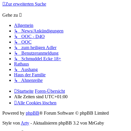
Zur erweiterten Suche
Gehe zu
Allgemein
↳ News/Ankündigungen
↳ OOC - D4O
↳ OOC
↳ zum heiligen Adler
↳ Benutzeranmeldung
↳ Schmuddel Ecke 18+
Rathaus
↳ Aushang
Haus der Familie
↳ Ahnenreihe
Startseite
Foren-Übersicht
Alle Zeiten sind
UTC+01:00
Alle Cookies löschen
Powered by
phpBB
® Forum Software © phpBB Limited
Style von
Arty
- Aktualisieren phpBB 3.2 von MrGaby