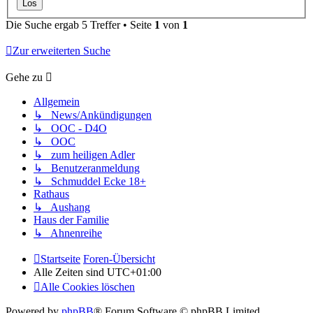
Die Suche ergab 5 Treffer • Seite
1
von
1
Zur erweiterten Suche
Gehe zu
Allgemein
↳ News/Ankündigungen
↳ OOC - D4O
↳ OOC
↳ zum heiligen Adler
↳ Benutzeranmeldung
↳ Schmuddel Ecke 18+
Rathaus
↳ Aushang
Haus der Familie
↳ Ahnenreihe
Startseite
Foren-Übersicht
Alle Zeiten sind
UTC+01:00
Alle Cookies löschen
Powered by
phpBB
® Forum Software © phpBB Limited