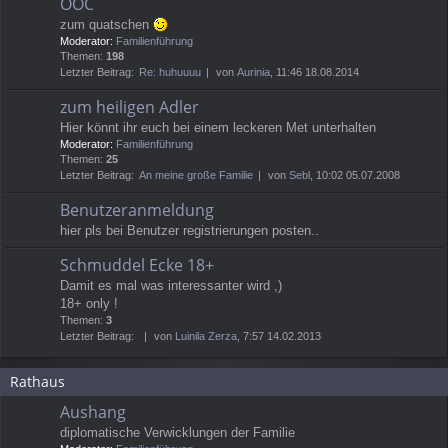
OOC
zum quatschen
Moderator:
Familienführung
Themen:
198
Letzter Beitrag:
Re: huhuuuu
von
Aurinia
, 11:46 18.08.2014
zum heiligen Adler
Hier könnt ihr euch bei einem leckeren Met unterhalten
Moderator:
Familienführung
Themen:
25
Letzter Beitrag:
An meine große Familie
von
Sebl
, 10:02 05.07.2008
Benutzeranmeldung
hier pls bei Benutzer registrierungen posten..
Schmuddel Ecke 18+
Damit es mal was interessanter wird ,)
18+ only !
Themen:
3
Letzter Beitrag:
von
Luinila Zerza
, 7:57 14.02.2013
Rathaus
Aushang
diplomatische Verwicklungen der Familie