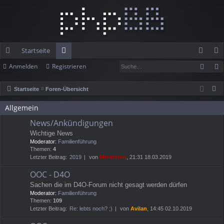
Startseite
Such
Anmelden
Registrieren
ch
or
n
eg
ne
en
m
ist
S
Startseite
Foren-Übersicht
llz
el
rie
u
Allgemein
c
ug
de
re
News/Ankündigungen
h
rif
n
n
Wichtige News
e
Moderator:
Familienführung
f
Themen:
4
Letzter Beitrag:
2019
von
Metathron
, 21:31 18.03.2019
OOC - D4O
Sachen die im D4O-Forum nicht gesagt werden dürfen
Moderator:
Familienführung
Themen:
109
Letzter Beitrag:
Re: lebts noch? ;)
von
Avilan
, 14:45 02.10.2019