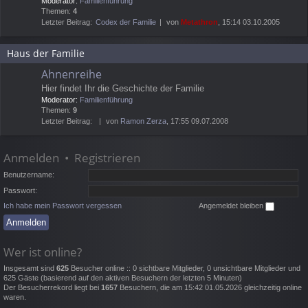
Moderator:
Familienführung
Themen:
4
Letzter Beitrag:
Codex der Familie
von
Metathron
, 15:14 03.10.2005
Haus der Familie
Ahnenreihe
Hier findet Ihr die Geschichte der Familie
Moderator:
Familienführung
Themen:
9
Letzter Beitrag:
von
Ramon Zerza
, 17:55 09.07.2008
Anmelden
•
Registrieren
Benutzername:
Passwort:
Ich habe mein Passwort vergessen
Angemeldet bleiben
Wer ist online?
Insgesamt sind
625
Besucher online :: 0 sichtbare Mitglieder, 0 unsichtbare Mitglieder und
625 Gäste (basierend auf den aktiven Besuchern der letzten 5 Minuten)
Der Besucherrekord liegt bei
1657
Besuchern, die am 15:42 01.05.2026 gleichzeitig online
waren.